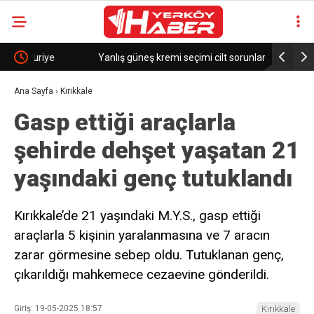
Yanlış güneş kremi seçimi cilt sorunlarını artırabilir
BM Genel S
Şara ile g
Ana Sayfa
›
Kırıkkale
Gasp ettiği araçlarla
şehirde dehşet yaşatan 21
yaşındaki genç tutuklandı
Kırıkkale’de 21 yaşındaki M.Y.S., gasp ettiği
araçlarla 5 kişinin yaralanmasına ve 7 aracın
zarar görmesine sebep oldu. Tutuklanan genç,
çıkarıldığı mahkemece cezaevine gönderildi.
Giriş: 19-05-2025 18:57
Kırıkkale