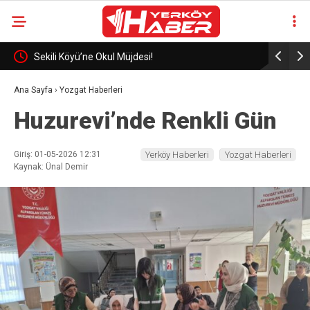
eli
Sekili Köyü’ne Okul Müjdesi!
29 Yıllık 
Ana Sayfa
›
Yozgat Haberleri
Huzurevi’nde Renkli Gün
Giriş: 01-05-2026 12:31
Yerköy Haberleri
Yozgat Haberleri
Kaynak: Ünal Demir