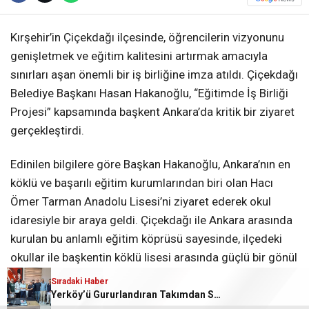
Kırşehir’in Çiçekdağı ilçesinde, öğrencilerin vizyonunu
genişletmek ve eğitim kalitesini artırmak amacıyla
sınırları aşan önemli bir iş birliğine imza atıldı. Çiçekdağı
Belediye Başkanı Hasan Hakanoğlu, “Eğitimde İş Birliği
Projesi” kapsamında başkent Ankara’da kritik bir ziyaret
gerçekleştirdi.
Edinilen bilgilere göre Başkan Hakanoğlu, Ankara’nın en
köklü ve başarılı eğitim kurumlarından biri olan Hacı
Ömer Tarman Anadolu Lisesi’ni ziyaret ederek okul
idaresiyle bir araya geldi. Çiçekdağı ile Ankara arasında
kurulan bu anlamlı eğitim köprüsü sayesinde, ilçedeki
okullar ile başkentin köklü lisesi arasında güçlü bir gönül
ve tecrübe bağı oluşturulması hedefleniyor.
Sıradaki Haber
Sıradaki Haber
Sıradaki Haber
Çiçekdağı’ndan Ankara’ya Dev Eğitim Köprüsü!
Yerköy’ü Gururlandıran Takımdan Sürpriz!
Yozgat’ta LGS’de Tarihi Başarı: İl Birincisi Sayısı 3’e Katlandı!