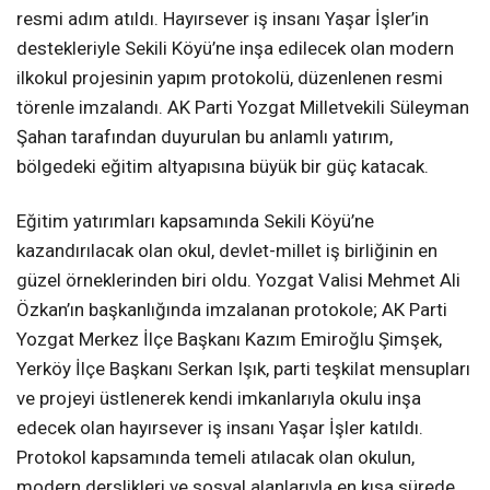
resmi adım atıldı. Hayırsever iş insanı Yaşar İşler’in
destekleriyle Sekili Köyü’ne inşa edilecek olan modern
ilkokul projesinin yapım protokolü, düzenlenen resmi
törenle imzalandı. AK Parti Yozgat Milletvekili Süleyman
Şahan tarafından duyurulan bu anlamlı yatırım,
bölgedeki eğitim altyapısına büyük bir güç katacak.
Eğitim yatırımları kapsamında Sekili Köyü’ne
kazandırılacak olan okul, devlet-millet iş birliğinin en
güzel örneklerinden biri oldu. Yozgat Valisi Mehmet Ali
Özkan’ın başkanlığında imzalanan protokole; AK Parti
Yozgat Merkez İlçe Başkanı Kazım Emiroğlu Şimşek,
Yerköy İlçe Başkanı Serkan Işık, parti teşkilat mensupları
ve projeyi üstlenerek kendi imkanlarıyla okulu inşa
edecek olan hayırsever iş insanı Yaşar İşler katıldı.
Protokol kapsamında temeli atılacak olan okulun,
modern derslikleri ve sosyal alanlarıyla en kısa sürede