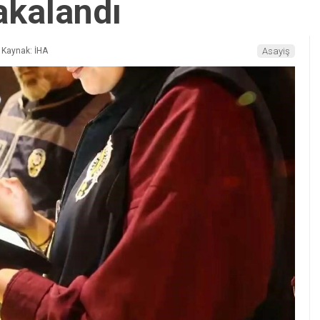
akalandı
Kaynak: İHA
Asayiş