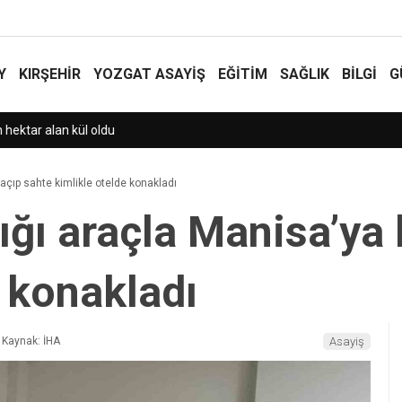
Y
KIRŞEHİR
YOZGAT ASAYIŞ
EĞİTİM
SAĞLIK
BİLGİ
G
açıp sahte kimlikle otelde konakladı
ığı araçla Manisa’ya
e konakladı
Kaynak: İHA
Asayiş