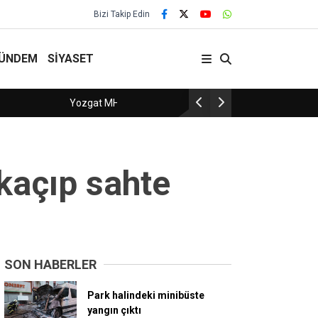
Bizi Takip Edin
ÜNDEM
SİYASET
Suriye’de iki otobüs kafa kafaya çarpıştı: 35 ö
 kaçıp sahte
SON HABERLER
Park halindeki minibüste
yangın çıktı