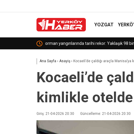
YOZGAT
YERKÖ
Yozgat MHP’de Adem Kızılay Güven Tazeledi!
Ana Sayfa
›
Asayiş
›
Kocaeli’de çaldığı araçla Manisa’ya k
Kocaeli’de çald
kimlikle oteld
Giriş: 21-04-2026 20:30
Güncelleme: 21-04-2026 20:30