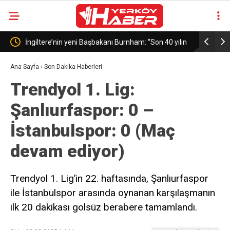
nı Burnham: “Son 40 yılın
Çiçekdağı’nda 3 Gün 3 Gece Festival Coşkus
hayata geçireceğiz”
Ana Sayfa
›
Son Dakika Haberleri
Trendyol 1. Lig:
Şanlıurfaspor: 0 –
İstanbulspor: 0 (Maç
devam ediyor)
Trendyol 1. Lig’in 22. haftasında, Şanlıurfaspor
ile İstanbulspor arasında oynanan karşılaşmanın
ilk 20 dakikası golsüz berabere tamamlandı.